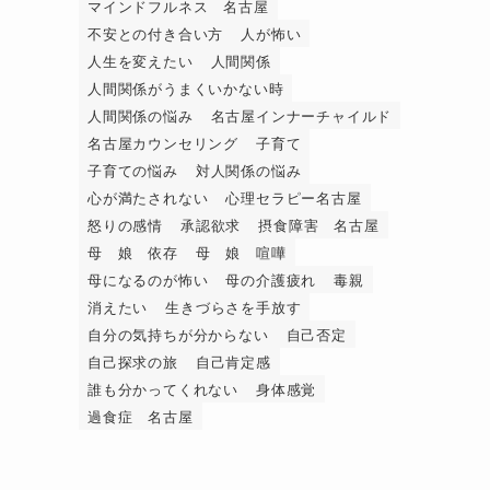
マインドフルネス 名古屋
不安との付き合い方
人が怖い
人生を変えたい
人間関係
人間関係がうまくいかない時
人間関係の悩み
名古屋インナーチャイルド
名古屋カウンセリング
子育て
子育ての悩み
対人関係の悩み
心が満たされない
心理セラピー名古屋
怒りの感情
承認欲求
摂食障害 名古屋
母 娘 依存
母 娘 喧嘩
母になるのが怖い
母の介護疲れ
毒親
消えたい
生きづらさを手放す
自分の気持ちが分からない
自己否定
自己探求の旅
自己肯定感
誰も分かってくれない
身体感覚
過食症 名古屋