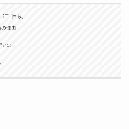
目次
当の理由
理とは
い