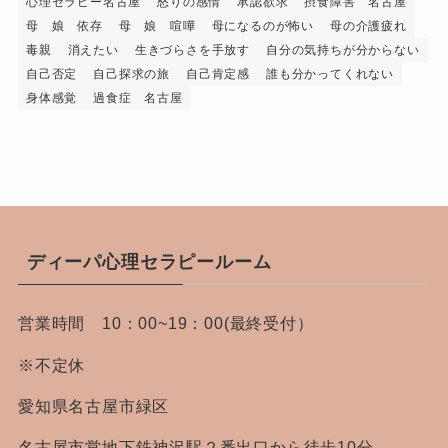
心理セラピー名古屋
怒りの感情
承認欲求
摂食障害 名古屋
母 娘 依存
母 娘 喧嘩
母になるのが怖い
母の介護疲れ
毒親
消えたい
生きづらさを手放す
自分の気持ちが分からない
自己否定
自己探求の旅
自己肯定感
誰も分かってくれない
身体感覚
過食症 名古屋
ディーパ心理セラピールーム
営業時間 10：00~19：00(最終受付）
※不定休
愛知県名古屋市緑区
名古屋市営地下鉄神沢駅２番出口から徒歩10分