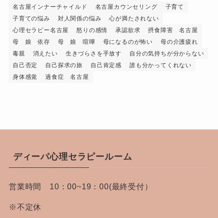
名古屋インナーチャイルド
名古屋カウンセリング
子育て
子育ての悩み
対人関係の悩み
心が満たされない
心理セラピー名古屋
怒りの感情
承認欲求
摂食障害 名古屋
母 娘 依存
母 娘 喧嘩
母になるのが怖い
母の介護疲れ
毒親
消えたい
生きづらさを手放す
自分の気持ちが分からない
自己否定
自己探求の旅
自己肯定感
誰も分かってくれない
身体感覚
過食症 名古屋
ディーパ心理セラピールーム
営業時間 10：00~19：00(最終受付）
※不定休