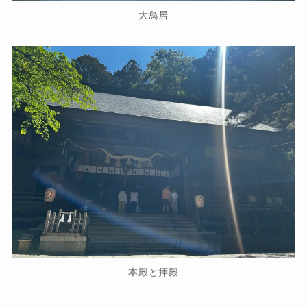
大鳥居
本殿と拝殿