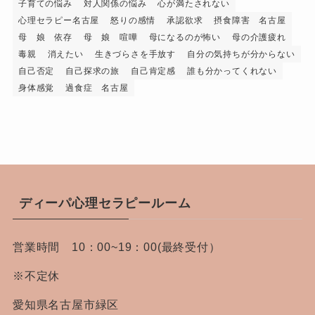
子育ての悩み
対人関係の悩み
心が満たされない
心理セラピー名古屋
怒りの感情
承認欲求
摂食障害 名古屋
母 娘 依存
母 娘 喧嘩
母になるのが怖い
母の介護疲れ
毒親
消えたい
生きづらさを手放す
自分の気持ちが分からない
自己否定
自己探求の旅
自己肯定感
誰も分かってくれない
身体感覚
過食症 名古屋
ディーパ心理セラピールーム
営業時間 10：00~19：00(最終受付）
※不定休
愛知県名古屋市緑区