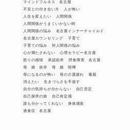
マインドフルネス 名古屋
不安との付き合い方
人が怖い
人生を変えたい
人間関係
人間関係がうまくいかない時
人間関係の悩み
名古屋インナーチャイルド
名古屋カウンセリング
子育て
子育ての悩み
対人関係の悩み
心が満たされない
心理セラピー名古屋
怒りの感情
承認欲求
摂食障害 名古屋
母 娘 依存
母 娘 喧嘩
母になるのが怖い
母の介護疲れ
毒親
消えたい
生きづらさを手放す
自分の気持ちが分からない
自己否定
自己探求の旅
自己肯定感
誰も分かってくれない
身体感覚
過食症 名古屋