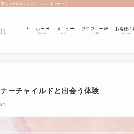
療法でアダルトチルドレン・インナーチャイルド癒すセラピールーム | 自宅サ
ホーム
メニュー
プロフィール
お客様の
home
menu
profile
voice
ンナーチャイルドと出会う体験
23日